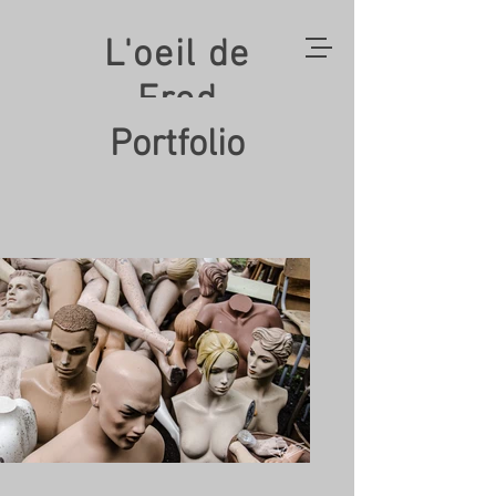
L'oeil de
Fred
Portfolio